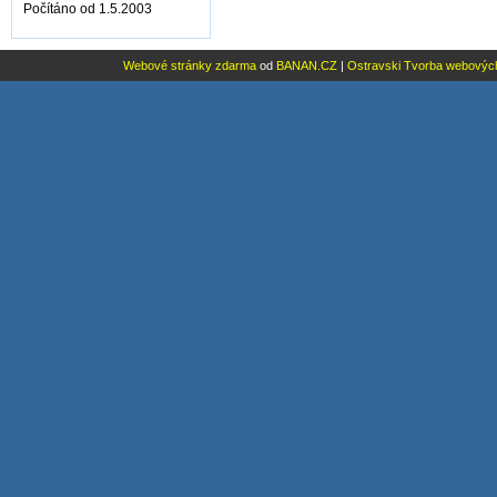
Počítáno od 1.5.2003
Webové stránky zdarma
od
BANAN.CZ
|
Ostravski Tvorba webovýc