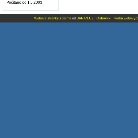
Počítáno od 1.5.2003
Webové stránky zdarma
od
BANAN.CZ
|
Ostravski Tvorba webovýc