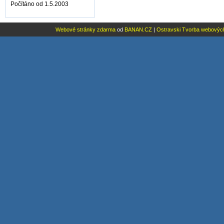
Počítáno od 1.5.2003
Webové stránky zdarma
od
BANAN.CZ
|
Ostravski Tvorba webovýc