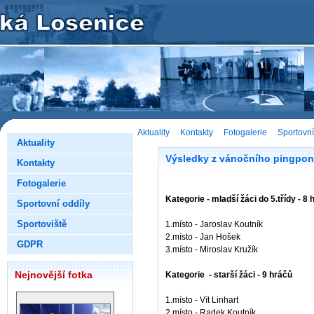
Aktuality
Kontakty
Fotogalerie
Sportovní
Aktuality
Výsledky z vánočního pingpon
Kontakty
Fotogalerie
Kategorie - mladší žáci do 5.třídy - 8 
Sportovní oddíly
Sportoviště
1.místo - Jaroslav Koutník
2.místo - Jan Hošek
GDPR
3.místo - Miroslav Kružík
Nejnovější fotka
Kategorie - starší žáci - 9 hráčů
1.místo - Vít Linhart
2.místo - Radek Koutník