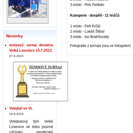
3.místo - Petr Pelikán
Kategorie - dospělí - 11 hráčů
1.místo - Petr Krčál
2.místo - Lukáš Štíbal
Novinky
3.místo - Ivo Bratršovský
tenisový turnaj dvouhra
Fotografie z turnaje jsou ve fotogalerii.
Velká Losenice 15.7.2023
27.6.2023
Volejbal ve VL
19.9.2018
Volejbalový tým Velké
Losenice se letos poprvé
zúčastní amatérské