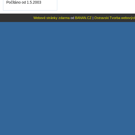
Počítáno od 1.5.2003
Webové stránky zdarma
od
BANAN.CZ
|
Ostravski Tvorba webovýc