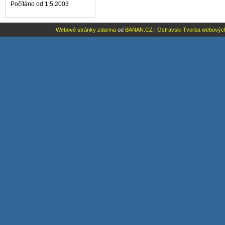
Počítáno od 1.5.2003
Webové stránky zdarma
od
BANAN.CZ
|
Ostravski Tvorba webovýc