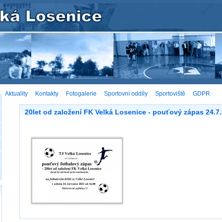
Aktuality
Kontakty
Fotogalerie
Sportovní oddíly
Sportoviště
GDPR
20let od založení FK Velká Losenice - pouťový zápas 24.7