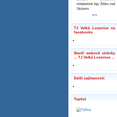
volejbalové ligy Žďáru nad
Sázavou
RSS
TJ Velká Losenice na
facebooku
Starší webové stránky
... TJ Velká Losenice ...
Další zajímavosti:
Toplist