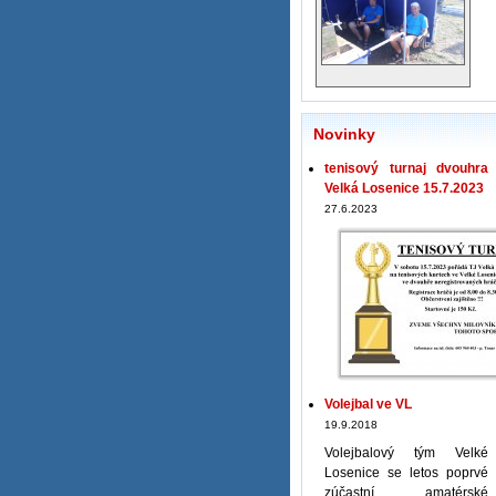
Novinky
tenisový turnaj dvouhra
Velká Losenice 15.7.2023
27.6.2023
Volejbal ve VL
19.9.2018
Volejbalový tým Velké
Losenice se letos poprvé
zúčastní amatérské