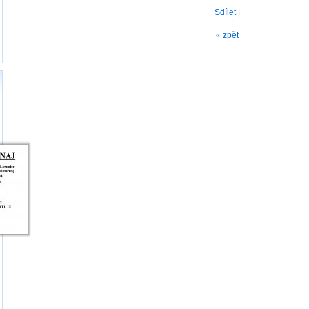
Sdílet
|
« zpět