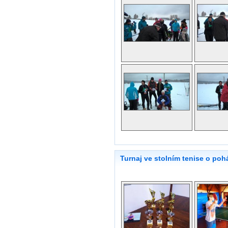
Turnaj ve stolním tenise o poh