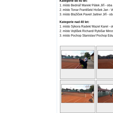
Kategorie do 40 let:
1. místo Bednář Marek/ Pátek Jiří - oba
2. místo Tonar František/ Hošek Jan - 
3. místo Blažíček Pavel/ Jaitner Jiří 
Kategorie nad 40 let:
1. místo Sýkora Radek/ Mazel Karel -
2. místo Vojtíšek Richard/ Rybišar Mir
3. místo Pochop Stanislav/ Pochop Edua