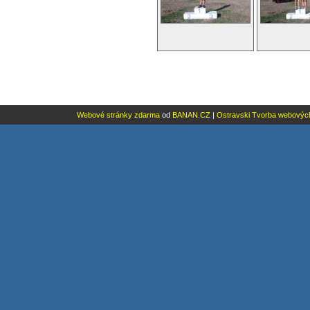
Webové stránky zdarma
od
BANAN.CZ
|
Ostravski Tvorba webovýc